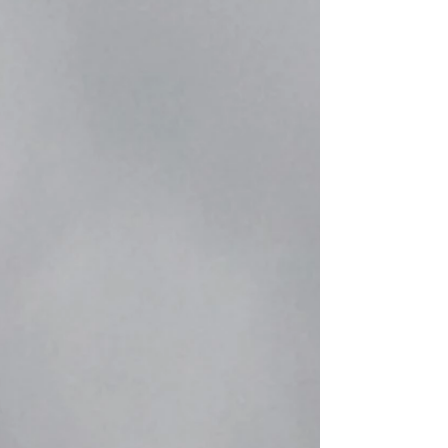
ricardo.luiz@unifei.edu.br
https://orcid.org/0000-0003-2641-4036
Abstrac