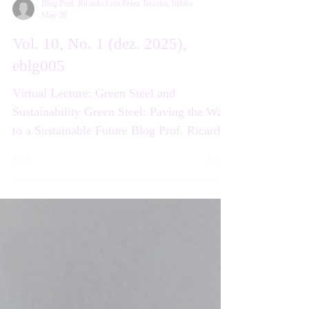
Blog Prof. Ricardo Luiz Perez Teixeira, Itabira
May 20
Vol. 10, No. 1 (dez. 2025),
eblg005
Virtual Lecture: Green Steel and
Sustainability Green Steel: Paving the Way
to a Sustainable Future Blog Prof. Ricardo
Luiz Perez Teixeira (Engenharia, Inovação
e Educação), Itabira, Vol. 10, No. 1 (dez.
2025), eblg005.
https://doi.org/10.5281/zenodo.20300804
ISSN 3086-5557 11/12/2025 Ricardo Luiz
Perez Teixeira Instituto de Engenharias
Integradas da Universidade Federal de
Itajubá, Itabira, MG, Brazil